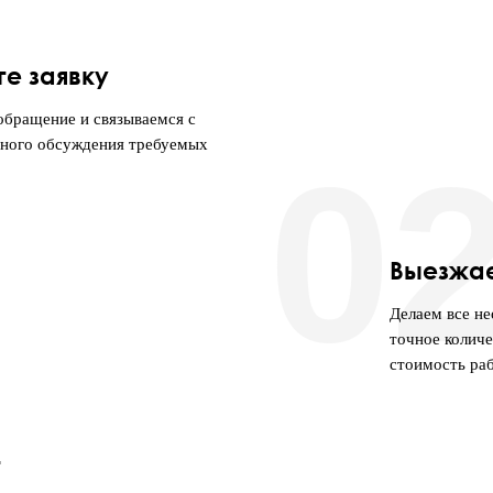
те заявку
бращение и связываемся с
ьного обсуждения требуемых
0
Выезжа
Делаем все н
точное количе
стоимость раб
т